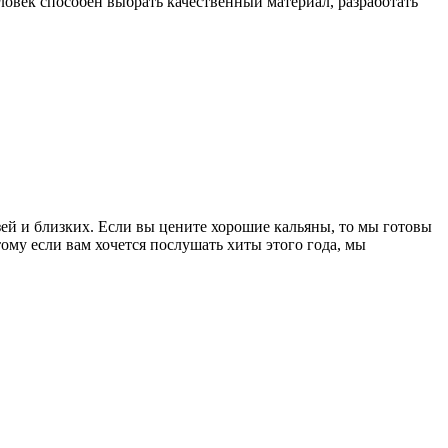
еловек способен выбрать качественный материал, разработать
зей и близких. Если вы цените хорошие кальяны, то мы готовы
му если вам хочется послушать хиты этого года, мы