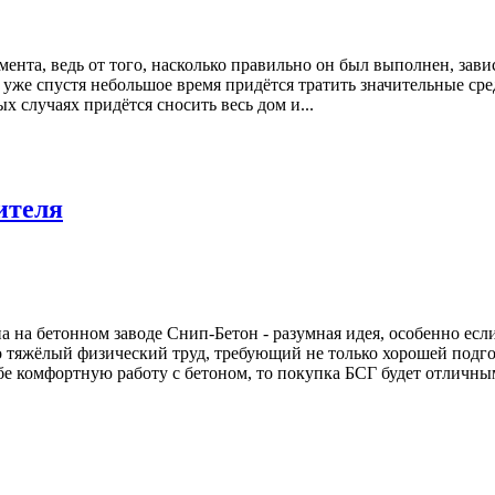
ента, ведь от того, насколько правильно он был выполнен, зави
уже спустя небольшое время придётся тратить значительные сре
 случаях придётся сносить весь дом и...
ителя
 на бетонном заводе Снип-Бетон - разумная идея, особенно ес
о тяжёлый физический труд, требующий не только хорошей подго
бе комфортную работу с бетоном, то покупка БСГ будет отличным