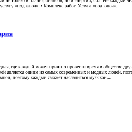
ый не только в плане финансов, но и энергии, сил. Не каждый ч
 услугу «под ключ». • Комплекс работ. Услуга «под ключ»...
ория
дная, где каждый может приятно провести время в обществе дру
ей является одним из самых современных и модных людей, поэто
ьшой, поэтому каждый сможет насладиться музыкой,...