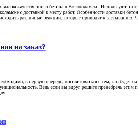
высококачественного бетона в Волоколамске. Используют этот м
коламске с доставкой к месту работ. Особенности доставки бето
исходить различные реакции, которые приводят к застыванию. Чт
ная на заказ?
обходимо, в первую очередь, посоветоваться с тем, кто будет н
 и функциональность. Ведь если вы вдруг решите пренебречь этим
я...
он