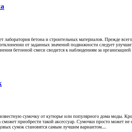
на
ет лаборатория бетона и строительных материалов. Прежде всег
ри отклонении от заданных значений подвижности следует улучш
отнения бетонной смеси сводится к наблюдениям за организацией
к
за известную сумочку от кутюрье или популярного дома моды. К
а сможет приобрести такой аксессуар. Сумочки просто может не 
ндовых сумок становятся самым лучшим вариантом....