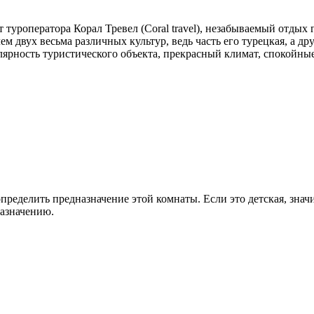
т туроператора Корал Тревел (Сoral travel), незабываемый отды
 двух весьма различных культур, ведь часть его турецкая, а дру
рность туристического объекта, прекрасный климат, спокойные
 определить предназначение этой комнаты. Если это детская, зна
азначению.