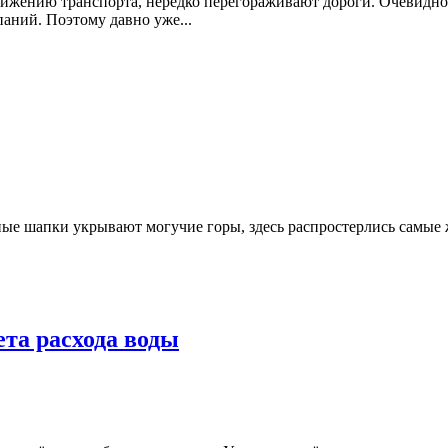
жению транспорта, нередко перегораживают дороги. Очевидно, 
паний. Поэтому давно уже...
ные шапки укрывают могучие горы, здесь распростерлись самые 
ета расхода воды