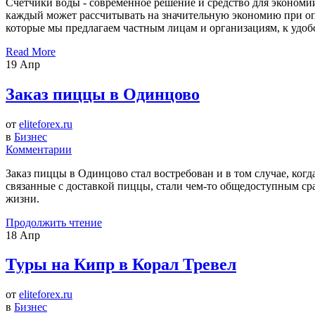
Счетчики воды - современное решение и средство для экономии
каждый может рассчитывать на значительную экономию при оп
которые мы предлагаем частным лицам и организациям, к удоб
Read More
19
Апр
Заказ пиццы в Одинцово
от
eliteforex.ru
в
Бизнес
Комментарии
Заказ пиццы в Одинцово стал востребован и в том случае, когда
связанные с доставкой пиццы, стали чем-то общедоступным с
жизни.
Продолжить чтение
18
Апр
Туры на Кипр в Корал Тревел
от
eliteforex.ru
в
Бизнес