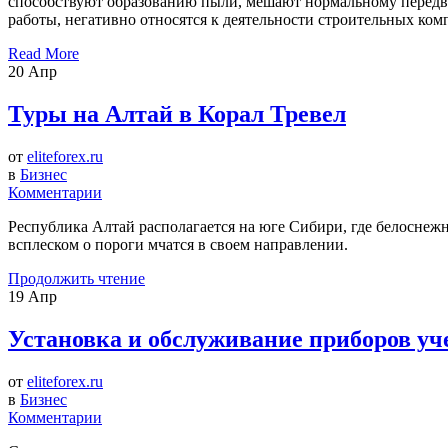
способствуют образованию пыли, мешают нормальному передви
работы, негативно относятся к деятельности строительных ком
Read More
20
Апр
Туры на Алтай в Корал Тревел
от
eliteforex.ru
в
Бизнес
Комментарии
Республика Алтай располагается на юге Сибири, где белоснеж
всплеском о пороги мчатся в своем направлении.
Продолжить чтение
19
Апр
Установка и обслуживание приборов уч
от
eliteforex.ru
в
Бизнес
Комментарии