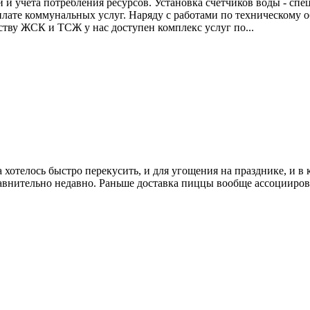
 и учёта потребления ресурсов. Установка счётчиков воды - спе
лате коммунальных услуг. Наряду с работами по техническому 
ству ЖСК и ТСЖ у нас доступен комплекс услуг по...
 хотелось быстро перекусить, и для угощения на празднике, и в 
равнительно недавно. Раньше доставка пиццы вообще ассоцииро