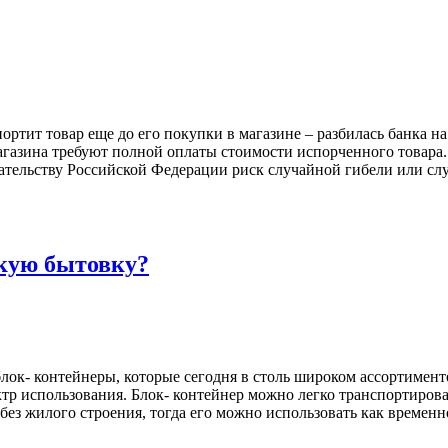
 портит товар еще до его покупки в магазине – разбилась банка н
газина требуют полной оплаты стоимости испорченного товара.
дательству Российской Федерации риск случайной гибели или сл
кую бытовку?
блок- контейнеры, которые сегодня в столь широком ассортимен
тр использования. Блок- контейнер можно легко транспортиров
без жилого строения, тогда его можно использовать как временно