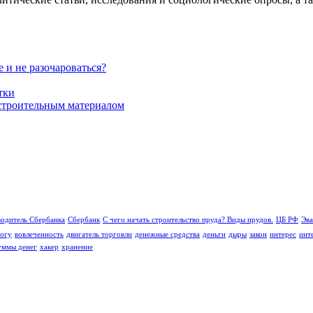
 и не разочароваться?
тки
строительным материалом
водитель Сбербанка
Сбербанк
С чего начать строительство пруда? Виды прудов.
ЦБ РФ
Эва
логу
вовлеченность
двигатель торговли
денежные средства
деньги
дыры
закон
интерес
инт
уммы денег
хакер
хранение