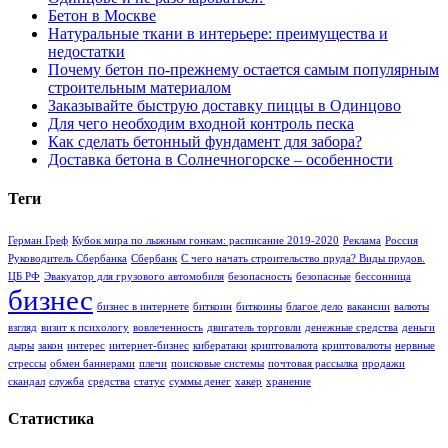
Бетон в Москве
Натуральные ткани в интерьере: преимущества и
недостатки
Почему бетон по-прежнему остается самым популярным
строительным материалом
Заказывайте быструю доставку пиццы в Одинцово
Для чего необходим входной контроль песка
Как сделать бетонный фундамент для забора?
Доставка бетона в Солнечногорске – особенности
Теги
Герман Греф
Кубок мира по лыжным гонкам: расписание 2019-2020
Реклама
Россия
Руководитель Сбербанка
Сбербанк
С чего начать строительство пруда? Виды прудов.
ЦБ РФ
Эвакуатор для грузового автомобиля
безопасность
безопасные
бессонница
бизнес
бизнес в интернете
биткоин
биткоины
благое дело
вакансии
валюты
взгляд
визит к психологу
вовлеченность
двигатель торговли
денежные средства
деньги
дыры
закон
интерес
интернет-бизнес
кибератаки
криптовалюта
криптовалюты
нервные
стрессы
обмен баннерами
плечи
поисковые системы
почтовая рассылка
продажи
скандал
служба
средства
статус
суммы денег
хакер
хранение
Статистика