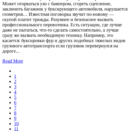
Может оторваться ухо с бампером, сгореть сцепление,
заклинить багажник у буксирующего автомобиля, нарушается
геометрия… Известная поговорка звучит по-новому —
скупой платит трижды. Разумнее и безопаснее вызвать
профессионального перевозчика. Есть ситуации, где лучше
даже не пытаться, что-то сделать самостоятельно, а лучше
сразу же вызвать необходимую технику. Например, это
касается: буксировки фур и других подобных тяжелых видов
грузового автотранспорта если грузовик перевернулся на
дороге...
Read More
1
2
3
4
5
6
7
8
9
10
11