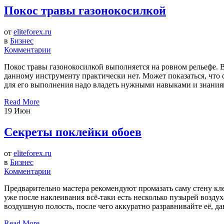
Покос травы газонокосилкой
от
eliteforex.ru
в
Бизнес
Комментарии
Покос травы газонокосилкой выполняется на ровном рельефе. 
данному инструменту практически нет. Может показаться, что с
для его выполнения надо владеть нужными навыками и знаниями
Read More
19
Июн
Секреты поклейки обоев
от
eliteforex.ru
в
Бизнес
Комментарии
Предварительно мастера рекомендуют промазать саму стену клее
уже после наклеивания всё-таки есть несколько пузырей воздух
воздушную полость, после чего аккуратно разравнивайте её, дав
Read More