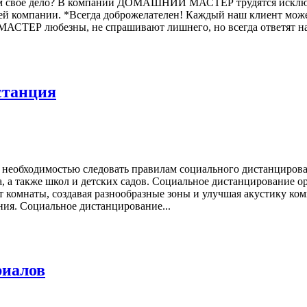
знаем свое дело? В компании ДОМАШНИЙ МАСТЕР трудятся искл
шей компании. *Всегда доброжелателен! Каждый наш клиент мож
ТЕР любезны, не спрашивают лишнего, но всегда ответят на 
станция
 с необходимостью следовать правилам социального дистанциро
, а также школ и детских садов. Социальное дистанцирование о
омнаты, создавая разнообразные зоны и улучшая акустику комн
ия. Социальное дистанцирование...
риалов