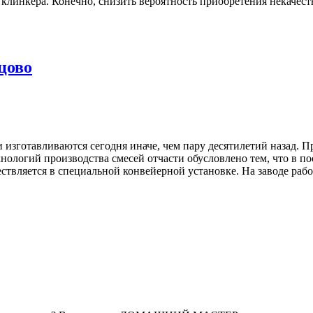
клинкера. Конечно, снизить вероятность приобретения некачест
цово
 изготавливаются сегодня иначе, чем пару десятилетий назад. 
ологий производства смесей отчасти обусловлено тем, что в по
яется в специальной конвейерной установке. На заводе работает