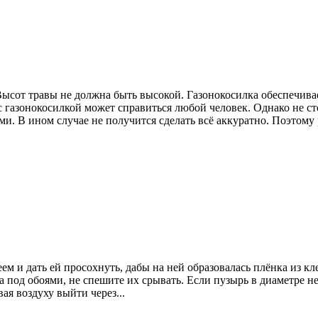
Высот травы не должна быть высокой. Газонокосилка обеспечива
 газонокосилкой может справиться любой человек. Однако не сто
. В ином случае не получится сделать всё аккуратно. Поэтому 
м и дать ей просохнуть, дабы на ней образовалась плёнка из кле
а под обоями, не спешите их срывать. Если пузырь в диаметре н
ая воздуху выйти через...