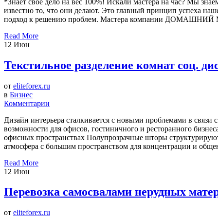
*Знает свое дело на вес 100%! Искали мастера на час? Мы 
известно то, что они делают. Это главный принцип успеха на
подход к решению проблем. Мастера компании ДОМАШНИЙ МАС
Read More
12
Июн
Текстильное разделение комнат соц. ди
от
eliteforex.ru
в
Бизнес
Комментарии
Дизайн интерьера сталкивается с новыми проблемами в связи
возможности для офисов, гостиничного и ресторанного бизнеса
офисных пространствах Полупрозрачные шторы структурируют к
атмосфера с большим пространством для концентрации и общен
Read More
12
Июн
Перевозка самосвалами нерудных мате
от
eliteforex.ru