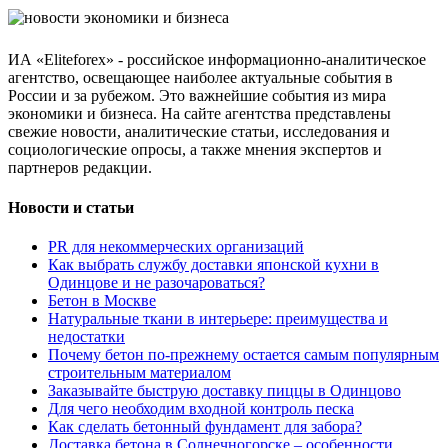
ИА «Eliteforex» - российское информационно-аналитическое
агентство, освещающее наиболее актуальные события в
России и за рубежом. Это важнейшие события из мира
экономики и бизнеса. На сайте агентства представлены
свежие новости, аналитические статьи, исследования и
социологические опросы, а также мнения экспертов и
партнеров редакции.
Новости и статьи
PR для некоммерческих организаций
Как выбрать службу доставки японской кухни в
Одинцове и не разочароваться?
Бетон в Москве
Натуральные ткани в интерьере: преимущества и
недостатки
Почему бетон по-прежнему остается самым популярным
строительным материалом
Заказывайте быструю доставку пиццы в Одинцово
Для чего необходим входной контроль песка
Как сделать бетонный фундамент для забора?
Доставка бетона в Солнечногорске – особенности