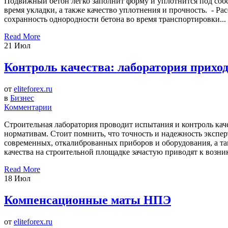
Подвижный бетон легко заполнит форму и уплотнится под собс
время укладки, а также качество уплотнения и прочность. - Р
сохранность однородности бетона во время транспортировки...
Read More
21
Июл
Контроль качества: лаборатория приход
от
eliteforex.ru
в
Бизнес
Комментарии
Строительная лаборатория проводит испытания и контроль кач
нормативам. Стоит помнить, что точность и надежность экспер
современных, откалиброванных приборов и оборудования, а та
качества на строительной площадке зачастую приводят к возн
Read More
18
Июл
Компенсационные маты НПЭ
от
eliteforex.ru