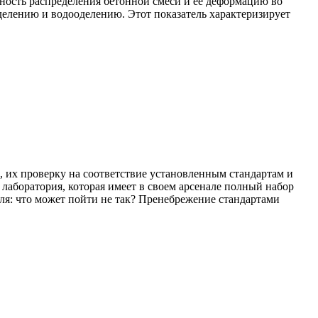
ность распределения бетонной смеси и ее деформацию во
тделению и водооделению. Этот показатель характеризирует
 их проверку на соответствие установленным стандартам и
лаборатория, которая имеет в своем арсенале полный набор
я: что может пойти не так? Пренебрежение стандартами