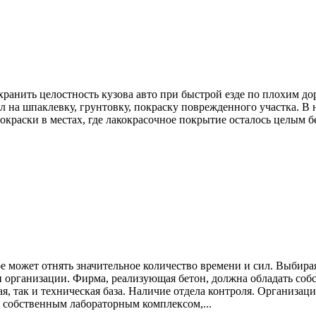
хранить целостность кузова авто при быстрой езде по плохим до
л на шпаклевку, грунтовку, покраску поврежденного участка. В
краски в местах, где лакокрасочное покрытие осталось целым б
е может отнять значительное количество времени и сил. Выбира
организации. Фирма, реализующая бетон, должна обладать со
ая, так и техническая база. Наличие отдела контроля. Организа
собственным лабораторным комплексом,...