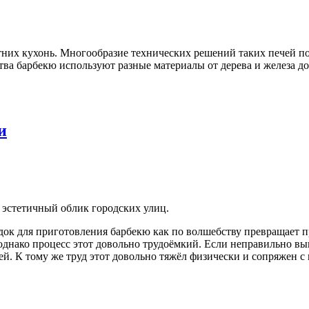
етних кухонь. Многообразие технических решений таких печей 
тва барбекю используют разные материалы от дерева и железа до
и
 эстетичный облик городских улиц.
док для приготовления барбекю как по волшебству превращает пр
однако процесс этот довольно трудоёмкий. Если неправильно вы
ей. К тому же труд этот довольно тяжёл физически и сопряжен с