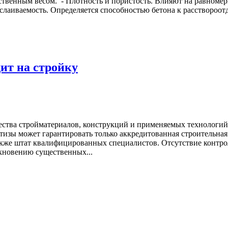
твенным весом. - Плотность и пористость. Влияют на равномер
асслаиваемость. Определяется способностью бетона к расствороо
ит на стройку
ества стройматериалов, конструкций и применяемых технологий,
тизы может гарантировать только аккредитованная строительная 
кже штат квалифицированных специалистов. Отсутствие контрол
икновению существенных...