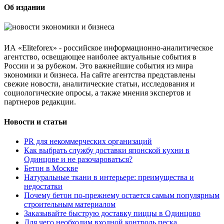
Об издании
ИА «Eliteforex» - российское информационно-аналитическое
агентство, освещающее наиболее актуальные события в
России и за рубежом. Это важнейшие события из мира
экономики и бизнеса. На сайте агентства представлены
свежие новости, аналитические статьи, исследования и
социологические опросы, а также мнения экспертов и
партнеров редакции.
Новости и статьи
PR для некоммерческих организаций
Как выбрать службу доставки японской кухни в
Одинцове и не разочароваться?
Бетон в Москве
Натуральные ткани в интерьере: преимущества и
недостатки
Почему бетон по-прежнему остается самым популярным
строительным материалом
Заказывайте быструю доставку пиццы в Одинцово
Для чего необходим входной контроль песка