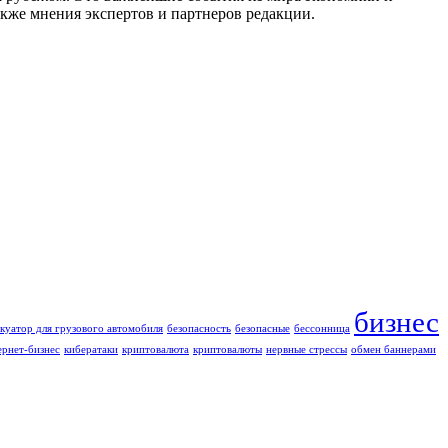
акже мнения экспертов и партнеров редакции.
бизнес
куатор для грузового автомобиля
безопасность
безопасные
бессонница
ернет-бизнес
кибератаки
криптовалюта
криптовалюты
нервные стрессы
обмен баннерами