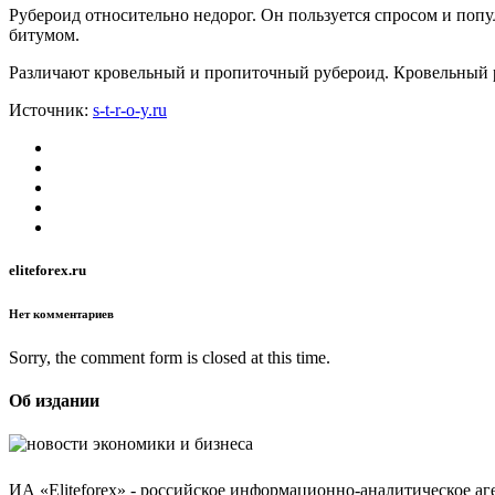
Рубероид относительно недорог. Он пользуется спросом и поп
битумом.
Различают кровельный и пропиточный рубероид. Кровельный ру
Источник:
s-t-r-o-y.ru
eliteforex.ru
Нет комментариев
Sorry, the comment form is closed at this time.
Об издании
ИА «Eliteforex» - российское информационно-аналитическое а