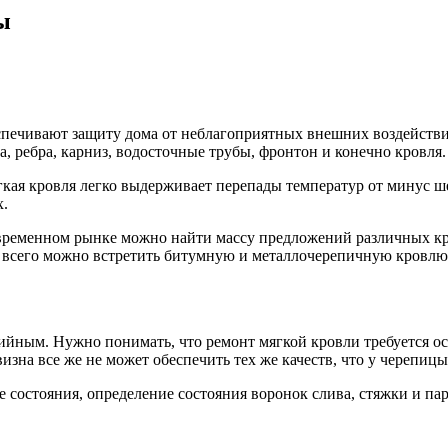
ы
спечивают защиту дома от неблагоприятных внешних воздействи
 ребра, карниз, водосточные трубы, фронтон и конечно кровля.
кая кровля легко выдерживает перепады температур от минус ше
х.
 современном рынке можно найти массу предложений различных к
 всего можно встретить битумную и металлочерепичную кровлю
йным. Нужно понимать, что ремонт мягкой кровли требуется ос
изна все же не может обеспечить тех же качеств, что у черепиц
 состояния, определение состояния воронок слива, стяжки и пар