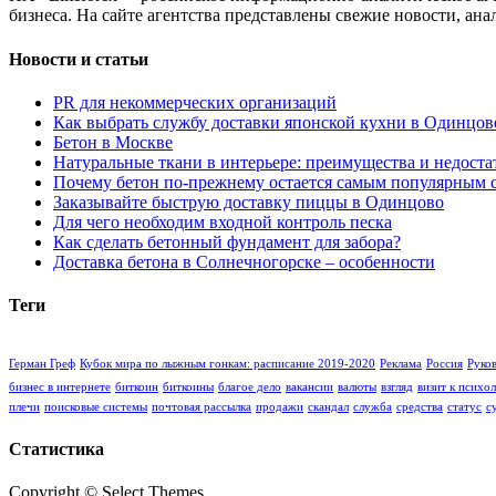
бизнеса. На сайте агентства представлены свежие новости, ан
Новости и статьи
PR для некоммерческих организаций
Как выбрать службу доставки японской кухни в Одинцове
Бетон в Москве
Натуральные ткани в интерьере: преимущества и недоста
Почему бетон по-прежнему остается самым популярным 
Заказывайте быструю доставку пиццы в Одинцово
Для чего необходим входной контроль песка
Как сделать бетонный фундамент для забора?
Доставка бетона в Солнечногорске – особенности
Теги
Герман Греф
Кубок мира по лыжным гонкам: расписание 2019-2020
Реклама
Россия
Руко
бизнес в интернете
биткоин
биткоины
благое дело
вакансии
валюты
взгляд
визит к психо
плечи
поисковые системы
почтовая рассылка
продажи
скандал
служба
средства
статус
с
Статистика
Copyright © Select Themes