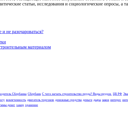
алитические статьи, исследования и социологические опросы, а т
 и не разочароваться?
тки
строительным материалом
водитель Сбербанка
Сбербанк
С чего начать строительство пруда? Виды прудов.
ЦБ РФ
Эва
логу
вовлеченность
двигатель торговли
денежные средства
деньги
дыры
закон
интерес
инт
уммы денег
хакер
хранение