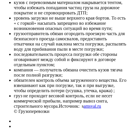
кузов с перевозимым материалом накрывается тентом,
чтобы избежать попадания частиц груза на дорожное
покрытие и не спровоцировать ДТП;
уровень загрузки не выше верхнего края бортов. То есть
« с горкой» насыпать запрещено во избежание
возникновения опасных ситуаций во время пути;
грузоотправитель обязан огородить проезжую часть для
безопасного проезда самосвалов, предоставить
откатчики на случай наклона места погрузки, распылять
воду для прибивания пыли в месте погрузки;
последовательность процесса погрузки обе стороны
оговаривают между собой и фиксируют в договоре
отдельным пунктом;
компания — получатель обязана очистить кузов тягача
после полной разгрузки;
обязателен контроль объема загруженного вещества. Его
взвешивают как при погрузке, так и при выгрузке,
чтобы определить потери (усушка, утечка, кража) ;
груз не проходит весовой контроль, если не несет
коммерческой прибыли, например вывоз снега,
строительного мусора.Источник: s
amsval.ru
© Грузоперевозки