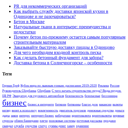
PR для некоммерческих организаций
Как выбрать службу доставки японской кухни в
Одинцове и не разочароваться?
Бетон в Москве
Натуральные ткани в интерьере: преимущества и
недостатки
Почему бетон по-прежнему остается самым популярным
строительным материалом
Заказывайте быструю доставку пиццы в Одинцово
Для чего необходим входной контроль песка
Как сделать бетонный фундамент для забора?
Доставка бетона в Солнечногорске – особенности
Теги
Герман Греф
Кубок мира по лыжным гонкам: расписание 2019-2020
Реклама
Россия
Руководитель Сбербанка
Сбербанк
С чего начать строительство пруда? Виды прудов.
ЦБ РФ
Эвакуатор для грузового автомобиля
безопасность
безопасные
бессонница
бизнес
бизнес в интернете
биткоин
биткоины
благое дело
вакансии
валюты
взгляд
визит к психологу
вовлеченность
двигатель торговли
денежные средства
деньги
дыры
закон
интерес
интернет-бизнес
кибератаки
криптовалюта
криптовалюты
нервные
стрессы
обмен баннерами
плечи
поисковые системы
почтовая рассылка
продажи
скандал
служба
средства
статус
суммы денег
хакер
хранение