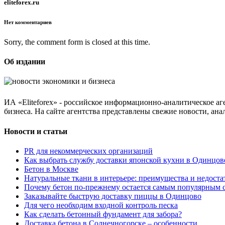
eliteforex.ru
Нет комментариев
Sorry, the comment form is closed at this time.
Об издании
ИА «Eliteforex» - российское информационно-аналитическое а
бизнеса. На сайте агентства представлены свежие новости, ан
Новости и статьи
PR для некоммерческих организаций
Как выбрать службу доставки японской кухни в Одинцове
Бетон в Москве
Натуральные ткани в интерьере: преимущества и недоста
Почему бетон по-прежнему остается самым популярным 
Заказывайте быструю доставку пиццы в Одинцово
Для чего необходим входной контроль песка
Как сделать бетонный фундамент для забора?
Доставка бетона в Солнечногорске – особенности