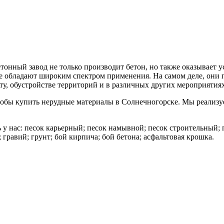
онный завод не только производит бетон, но также оказывает у
е обладают широким спектром применения. На самом деле, они 
ту, обустройстве территорий и в различных других мероприятиях
обы купить нерудные материалы в Солнечногорске. Мы реализуе
у нас: песок карьерный; песок намывной; песок строительный; 
 гравий; грунт; бой кирпича; бой бетона; асфальтовая крошка.