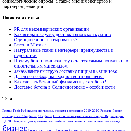
социологические опросы, а также мнения экспертов и
партнеров редакции.
Новости и статьи
PR для некоммерческих организаций
Как выбрать службу доставки японской кухни в
Одинцове и не разочароваться?
Бетон в Москве
Натуральные ткани в интерьере: преимущества и
недостатки
Почему бетон по-прежнему остается самым популярным
строительным материалом
Заказывайте быструю доставку пиццы в Одинцово
Для чего необходим входной контроль песка
Как сделать бетонный фундамент для забора?
Доставка бетона в Солнечногорске – особенности
Теги
Герман Греф
Кубок мира по лыжным гонкам: расписание 2019-2020
Реклама
Россия
Руководитель Сбербанка
Сбербанк
С чего начать строительство пруда? Виды прудов.
ЦБ РФ
Эвакуатор для грузового автомобиля
безопасность
безопасные
бессонница
бизнес
бизнес в интернете
биткоин
биткоины
благое дело
вакансии
валюты