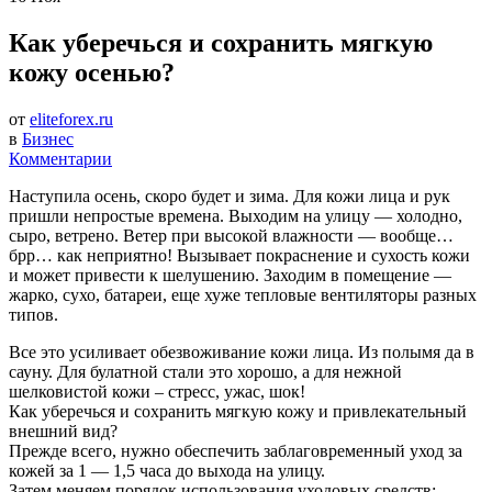
Как уберечься и сохранить мягкую
кожу осенью?
от
eliteforex.ru
в
Бизнес
Комментарии
Наступила осень, скоро будет и зима. Для кожи лица и рук
пришли непростые времена. Выходим на улицу — холодно,
сыро, ветрено. Ветер при высокой влажности — вообще…
брр… как неприятно! Вызывает покраснение и сухость кожи
и может привести к шелушению. Заходим в помещение —
жарко, сухо, батареи, еще хуже тепловые вентиляторы разных
типов.
Все это усиливает обезвоживание кожи лица. Из полымя да в
сауну. Для булатной стали это хорошо, а для нежной
шелковистой кожи – стресс, ужас, шок!
Как уберечься и сохранить мягкую кожу и привлекательный
внешний вид?
Прежде всего, нужно обеспечить заблаговременный уход за
кожей за 1 — 1,5 часа до выхода на улицу.
Затем меняем порядок использования уходовых средств: