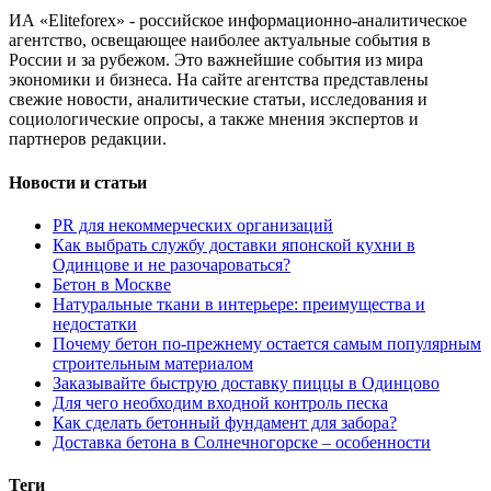
ИА «Eliteforex» - российское информационно-аналитическое
агентство, освещающее наиболее актуальные события в
России и за рубежом. Это важнейшие события из мира
экономики и бизнеса. На сайте агентства представлены
свежие новости, аналитические статьи, исследования и
социологические опросы, а также мнения экспертов и
партнеров редакции.
Новости и статьи
PR для некоммерческих организаций
Как выбрать службу доставки японской кухни в
Одинцове и не разочароваться?
Бетон в Москве
Натуральные ткани в интерьере: преимущества и
недостатки
Почему бетон по-прежнему остается самым популярным
строительным материалом
Заказывайте быструю доставку пиццы в Одинцово
Для чего необходим входной контроль песка
Как сделать бетонный фундамент для забора?
Доставка бетона в Солнечногорске – особенности
Теги