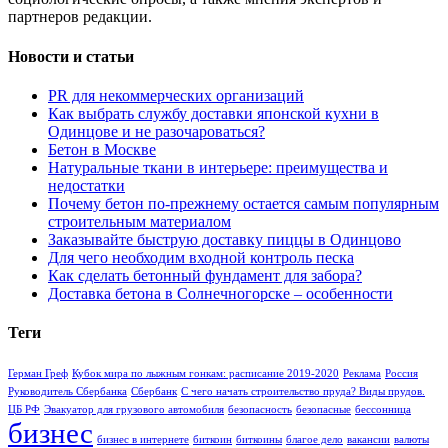
партнеров редакции.
Новости и статьи
PR для некоммерческих организаций
Как выбрать службу доставки японской кухни в
Одинцове и не разочароваться?
Бетон в Москве
Натуральные ткани в интерьере: преимущества и
недостатки
Почему бетон по-прежнему остается самым популярным
строительным материалом
Заказывайте быструю доставку пиццы в Одинцово
Для чего необходим входной контроль песка
Как сделать бетонный фундамент для забора?
Доставка бетона в Солнечногорске – особенности
Теги
Герман Греф
Кубок мира по лыжным гонкам: расписание 2019-2020
Реклама
Россия
Руководитель Сбербанка
Сбербанк
С чего начать строительство пруда? Виды прудов.
ЦБ РФ
Эвакуатор для грузового автомобиля
безопасность
безопасные
бессонница
бизнес
бизнес в интернете
биткоин
биткоины
благое дело
вакансии
валюты