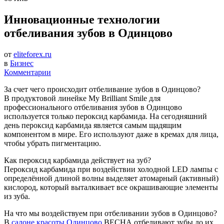
Инновационные технологии
отбеливания зубов в Одинцово
от
eliteforex.ru
в
Бизнес
Комментарии
За счет чего происходит отбеливание зубов в Одинцово?
В продуктовой линейке My Brilliant Smile для
профессионального отбеливания зубов в Одинцово
используется только пероксид карбамида. На сегодняшний
день пероксид карбамида является самым щадящим
компонентом в мире. Его используют даже в кремах для лица,
чтобы убрать пигментацию.
Как пероксид карбамида действует на зуб?
Пероксид карбамида при воздействии холодной LED лампы с
определённой длиной волны выделяет атомарный (активный)
кислород, который выталкивает все окрашивающие элементы
из зуба.
На что мы воздействуем при отбеливании зубов в Одинцово?
В
салоне красоты Одинцово
ВЕСНА отбеливают зубы до их