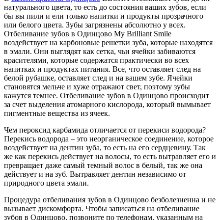
натурального цвета, то есть до состояния ваших зубов, если
бы вы пили и ели только напитки и продукты прозрачного
или белого цвета. Зубы загрязнены абсолютно у всех.
Отбеливание зубов в Одинцово My Brilliant Smile
воздействует на карбоновые решетки зуба, которые находятся
в эмали. Они выглядят как сетка, чьи ячейки забиваются
красителями, которые содержатся практически во всех
напитках и продуктах питания. Все, что оставляет след на
белой рубашке, оставляет след и на вашем зубе. Ячейки
становятся мельче и хуже отражают свет, поэтому зубы
кажутся темнее. Отбеливание зубов в Одинцово происходит
за счет выделения атомарного кислорода, который вымывает
пигментные вещества из ячеек.
Чем пероксид карбамида отличается от перекиси водорода?
Перекись водорода – это неорганическое соединение, которое
воздействует на дентин зуба, то есть на его сердцевину. Так
же как перекись действует на волосы, то есть вытравляет его и
превращает даже самый темный волос в белый, так же она
действует и на зуб. Вытравляет дентин независимо от
природного цвета эмали.
Процедура отбеливания зубов в Одинцово безболезненна и не
вызывает дискомфорта. Чтобы записаться на отбеливание
зубов в Одинцово, позвоните по телефонам, указанным на