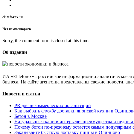
eliteforex.ru
Нет комментариев
Sorry, the comment form is closed at this time.
Об издании
ИА «Eliteforex» - российское информационно-аналитическое а
бизнеса. На сайте агентства представлены свежие новости, ан
Новости и статьи
PR для некоммерческих организаций
Как выбрать службу доставки японской кухни в Одинцове
Бетон в Москве
Натуральные ткани в интерьере: преимущества и недоста
Почему бетон по-прежнему остается самым популярным 
Заказывайте быструю доставку пиццы в Одинцово