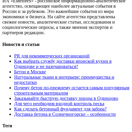
ИА «Eliteforex» - российское информационно-аналитическое
агентство, освещающее наиболее актуальные события в
России и за рубежом. Это важнейшие события из мира
экономики и бизнеса. На сайте агентства представлены
свежие новости, аналитические статьи, исследования и
социологические опросы, а также мнения экспертов и
партнеров редакции.
Новости и статьи
PR для некоммерческих организаций
Как выбрать службу доставки японской кухни в
Одинцове и не разочароваться?
Бетон в Москве
Натуральные ткани в интерьере: преимущества и
недостатки
Почему бетон по-прежнему остается самым популярным
строительным материалом
Заказывайте быструю доставку пиццы в Одинцово
Для чего необходим входной контроль песка
Как сделать бетонный фундамент для забора?
Доставка бетона в Солнечногорске – особенности
Теги