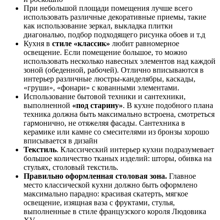
При небольшой площади помещения лучше всего
использовать различные декоративные приемы, такие
как использование зеркал, выкладка плитки
диагональю, подбор подходящего рисунка обоев и т.д
Кухня в
стиле «классик»
любит равномерное
освещение. Если помещение большое, то можно
использовать несколько навесных элементов над каждой
зоной (обеденной, рабочей). Отлично вписываются в
интерьер различные люстры-канделябры, каскады,
«груши», «фонари» с кованными элементами.
Использование бытовой техники и сантехники,
выполненной
«под старину»
. В кухне подобного плана
техника должна быть максимально встроена, смотреться
гармонично, не отяжеляя фасады. Сантехника в
керамике или камне со смесителями из бронзы хорошо
вписывается в дизайн
Текстиль
. Классический интерьер кухни подразумевает
большое количество тканых изделий: шторы, обивка на
стульях, столовый текстиль.
Правильно оформленная столовая зона.
Главное
место классической кухни должно быть оформлено
максимально парадно: красивая скатерть, мягкое
освещение, изящная ваза с фруктами, стулья,
выполненные в стиле французского короля Людовика