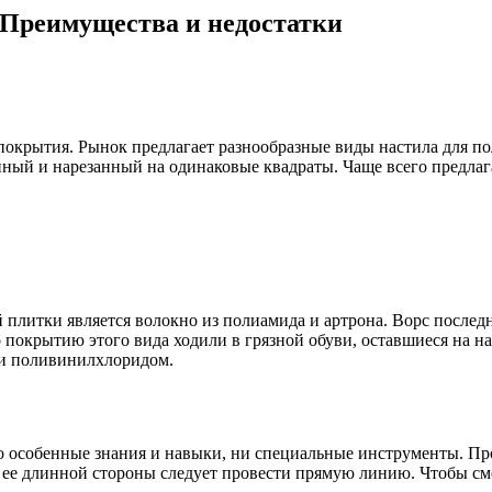
 Преимущества и недостатки
 покрытия. Рынок предлагает разнообразные виды настила для п
нный и нарезанный на одинаковые квадраты. Чаще всего предлага
итки является волокно из полиамида и артрона. Ворс последнег
по покрытию этого вида ходили в грязной обуви, оставшиеся на
и поливинилхлоридом.
о особенные знания и навыки, ни специальные инструменты. Про
ь ее длинной стороны следует провести прямую линию. Чтобы см