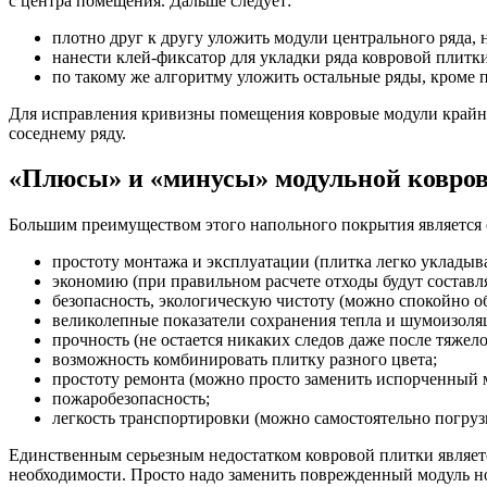
с центра помещения. Дальше следует:
плотно друг к другу уложить модули центрального ряда, н
нанести клей-фиксатор для укладки ряда ковровой плитки
по такому же алгоритму уложить остальные ряды, кроме 
Для исправления кривизны помещения ковровые модули крайнего
соседнему ряду.
«Плюсы» и «минусы» модульной ковро
Большим преимуществом этого напольного покрытия является 
простоту монтажа и эксплуатации (плитка легко укладыв
экономию (при правильном расчете отходы будут составл
безопасность, экологическую чистоту (можно спокойно об
великолепные показатели сохранения тепла и шумоизоля
прочность (не остается никаких следов даже после тяжело
возможность комбинировать плитку разного цвета;
простоту ремонта (можно просто заменить испорченный 
пожаробезопасность;
легкость транспортировки (можно самостоятельно погруз
Единственным серьезным недостатком ковровой плитки является
необходимости. Просто надо заменить поврежденный модуль н