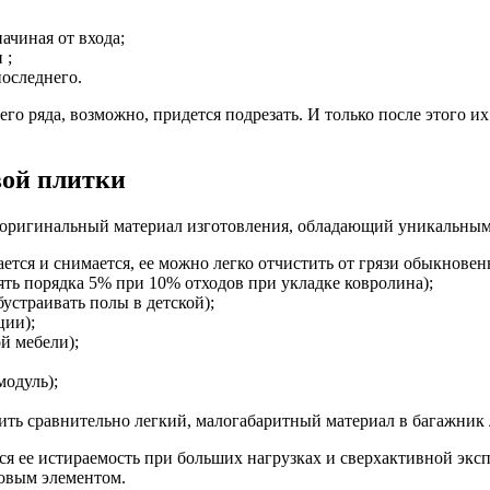
ачиная от входа;
 ;
последнего.
 ряда, возможно, придется подрезать. И только после этого их 
вой плитки
оригинальный материал изготовления, обладающий уникальными
ается и снимается, ее можно легко отчистить от грязи обыкнове
ять порядка 5% при 10% отходов при укладке ковролина);
устраивать полы в детской);
ции);
й мебели);
модуль);
ить сравнительно легкий, малогабаритный материал в багажник л
 ее истираемость при больших нагрузках и сверхактивной экспл
овым элементом.