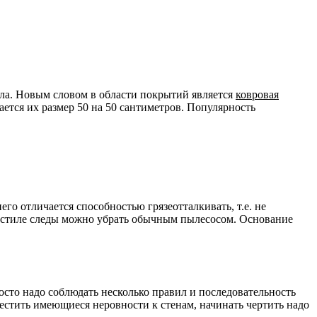
ола. Новым словом в области покрытий является
ковровая
ется их размер 50 на 50 сантиметров. Популярность
о отличается способностью грязеотталкивать, т.е. не
 настиле следы можно убрать обычным пылесосом. Основание
сто надо соблюдать несколько правил и последовательность
естить имеющиеся неровности к стенам, начинать чертить надо