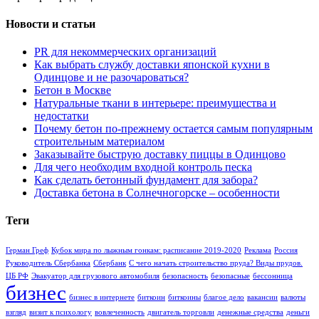
Новости и статьи
PR для некоммерческих организаций
Как выбрать службу доставки японской кухни в
Одинцове и не разочароваться?
Бетон в Москве
Натуральные ткани в интерьере: преимущества и
недостатки
Почему бетон по-прежнему остается самым популярным
строительным материалом
Заказывайте быструю доставку пиццы в Одинцово
Для чего необходим входной контроль песка
Как сделать бетонный фундамент для забора?
Доставка бетона в Солнечногорске – особенности
Теги
Герман Греф
Кубок мира по лыжным гонкам: расписание 2019-2020
Реклама
Россия
Руководитель Сбербанка
Сбербанк
С чего начать строительство пруда? Виды прудов.
ЦБ РФ
Эвакуатор для грузового автомобиля
безопасность
безопасные
бессонница
бизнес
бизнес в интернете
биткоин
биткоины
благое дело
вакансии
валюты
взгляд
визит к психологу
вовлеченность
двигатель торговли
денежные средства
деньги